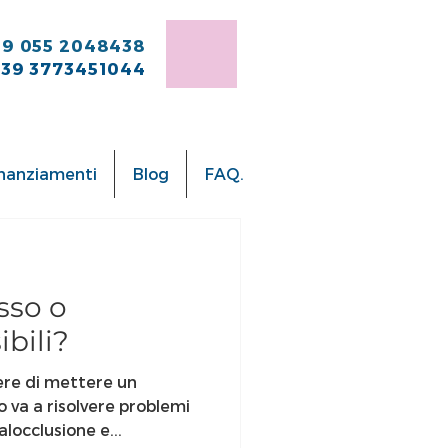
39
055 2048438
+39 3773451044
inanziamenti
Blog
FAQ.
sso o
ibili?
iere di mettere un
 va a risolvere problemi
locclusione e...